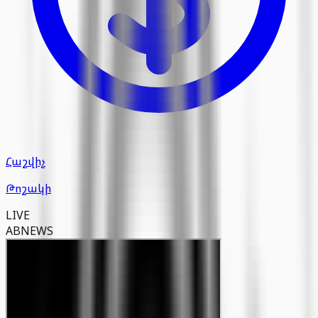
Հաշվիչ
Թոշակի
LIVE
ABNEWS