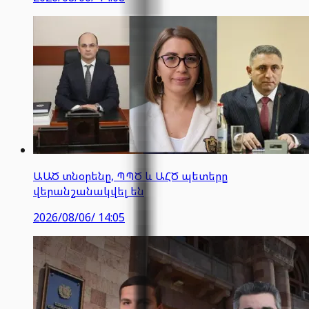
ԱԱԾ տնօրենը, ՊՊԾ և ԱՀԾ պետերը
վերանշանակվել են
2026/08/06/ 14:05